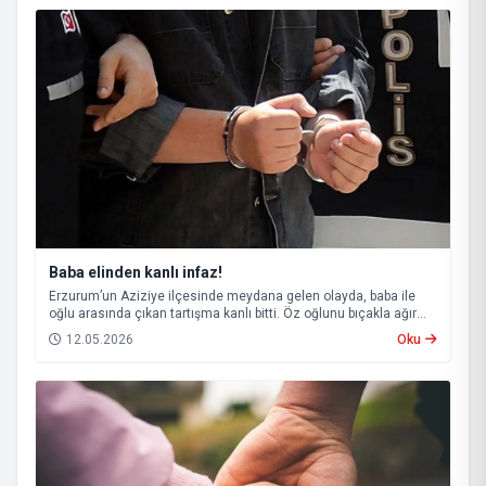
Baba elinden kanlı infaz!
Erzurum’un Aziziye ilçesinde meydana gelen olayda, baba ile
oğlu arasında çıkan tartışma kanlı bitti. Öz oğlunu bıçakla ağır
yaralayan baba, çıkarıldığı mahkemece tutuklanarak cezaevine
12.05.2026
Oku
gönderildi.