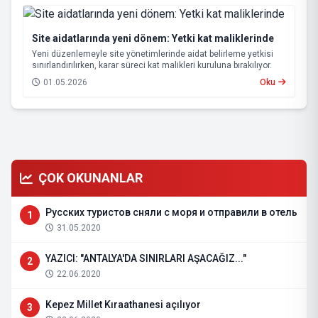
Site aidatlarında yeni dönem: Yetki kat maliklerinde
Yeni düzenlemeyle site yönetimlerinde aidat belirleme yetkisi
sınırlandırılırken, karar süreci kat malikleri kuruluna bırakılıyor.
01.05.2026
Oku
ÇOK OKUNANLAR
Русских туристов сняли с моря и отправили в отель
1
31.05.2020
YAZICI: "ANTALYA'DA SINIRLARI AŞACAĞIZ..."
2
22.06.2020
Kepez Millet Kıraathanesi açılıyor
3