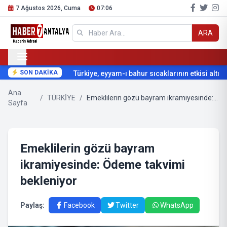
7 Ağustos 2026, Cuma
07:06
ARA
SON DAKİKA
Türkiye, eyyam-ı bahur sıcaklarının etkisi altına 
Ana
/
TÜRKİYE
/
Emeklilerin gözü bayram ikramiyesinde: Ödeme takvimi bekleniyor
Sayfa
Emeklilerin gözü bayram
ikramiyesinde: Ödeme takvimi
bekleniyor
Paylaş:
Facebook
Twitter
WhatsApp