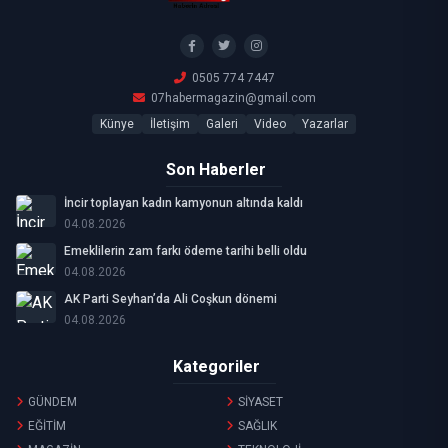
0505 774 7447
07habermagazin@gmail.com
Künye
İletişim
Galeri
Video
Yazarlar
Son Haberler
İncir toplayan kadın kamyonun altında kaldı
04.08.2026
Emeklilerin zam farkı ödeme tarihi belli oldu
04.08.2026
AK Parti Seyhan’da Ali Coşkun dönemi
04.08.2026
Kategoriler
GÜNDEM
SİYASET
EĞİTİM
SAĞLIK