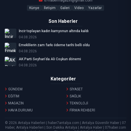
07habermagazin@gmail.com
Künye
İletişim
Galeri
Video
Yazarlar
Son Haberler
İncir toplayan kadın kamyonun altında kaldı
04.08.2026
Emeklilerin zam farkı ödeme tarihi belli oldu
04.08.2026
AK Parti Seyhan’da Ali Coşkun dönemi
04.08.2026
Kategoriler
GÜNDEM
SİYASET
EĞİTİM
SAĞLIK
MAGAZİN
TEKNOLOJİ
HAVA DURUMU
FİRMA REHBERİ
© 2026 Antalya Haberleri | haber7antalya.com | Antalya Güvenilir Haber | 07
Haber, Antalya Haberleri | Son Dakika Antalya | Antalya Haber | 07haber.com