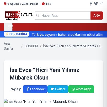
9 Ağustos 2026, Pazar
14:31
ARA
SON DAKİKA
Türkiye, eyyam-ı bahur sıcaklarının etkisi altına gi
Ana
/
GÜNDEM
/
İsa Evce “Hicri Yeni Yılımız Mübarek Olsun
Sayfa
İsa Evce “Hicri Yeni Yılımız
Mübarek Olsun
Paylaş:
Facebook
Twitter
WhatsApp