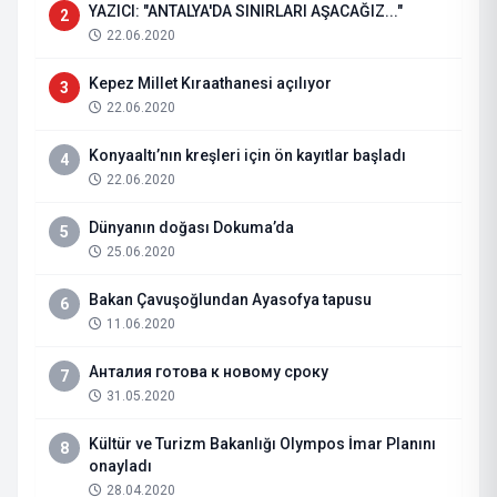
YAZICI: "ANTALYA'DA SINIRLARI AŞACAĞIZ..."
2
22.06.2020
Kepez Millet Kıraathanesi açılıyor
3
22.06.2020
Konyaaltı’nın kreşleri için ön kayıtlar başladı
4
22.06.2020
Dünyanın doğası Dokuma’da
5
25.06.2020
Bakan Çavuşoğlundan Ayasofya tapusu
6
11.06.2020
Анталия готова к новому сроку
7
31.05.2020
Kültür ve Turizm Bakanlığı Olympos İmar Planını
8
onayladı
28.04.2020