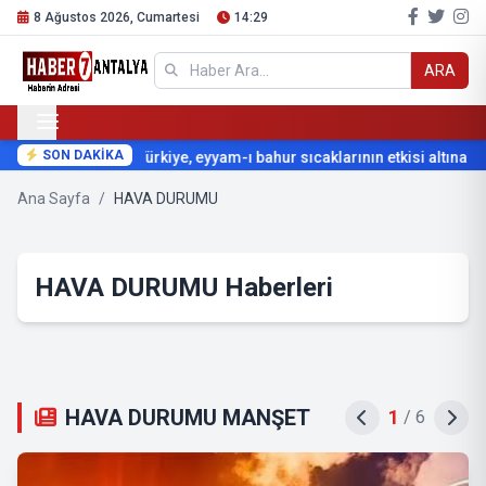
8 Ağustos 2026, Cumartesi
14:29
ARA
SON DAKİKA
Türkiye, eyyam-ı bahur sıcaklarının etkisi altına giriy
Ana Sayfa
/
HAVA DURUMU
HAVA DURUMU Haberleri
HAVA DURUMU MANŞET
2
/
6