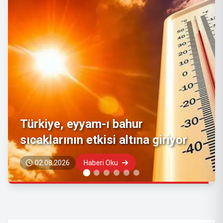
Tarım ve Orman Bakanı İbrahim
Yumaklı'dan "rüzgar ve fırtına"
uyarısı
29.07.2026
Haberi Oku