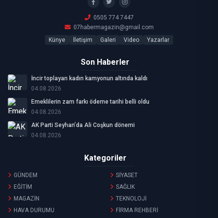
0505 774 7447
07habermagazin@gmail.com
Künye
İletişim
Galeri
Video
Yazarlar
Son Haberler
İncir toplayan kadın kamyonun altında kaldı
04.08.2026
Emeklilerin zam farkı ödeme tarihi belli oldu
04.08.2026
AK Parti Seyhan’da Ali Coşkun dönemi
04.08.2026
Kategoriler
GÜNDEM
SİYASET
EĞİTİM
SAĞLIK
MAGAZİN
TEKNOLOJİ
HAVA DURUMU
FİRMA REHBERİ