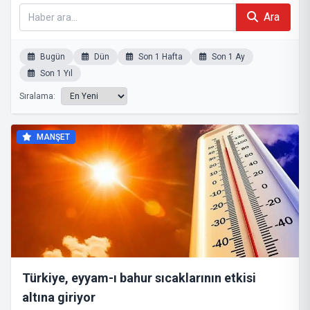
Ara
Bugün
Dün
Son 1 Hafta
Son 1 Ay
Son 1 Yıl
Sıralama:
MANŞET
Türkiye, eyyam-ı bahur sıcaklarının etkisi
altına giriyor