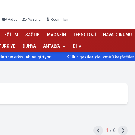
Video
Yazarlar
Resmi İlan
EĞİTİM
SAĞLIK
MAGAZİN
TEKNOLOJİ
HAVA DURUMU
TÜRKİYE
DÜNYA
ANTALYA
BHA
isi altına giriyor
Kültür gezileriyle İzmir’i keşfettiler
İ
1
/
6