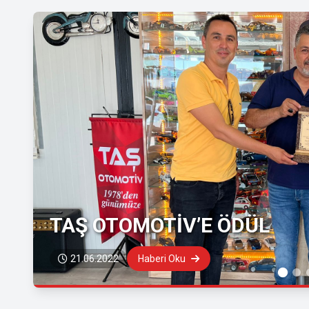
TAŞ OTOMOTİV’E ÖDÜL
21.06.2022
Haberi Oku