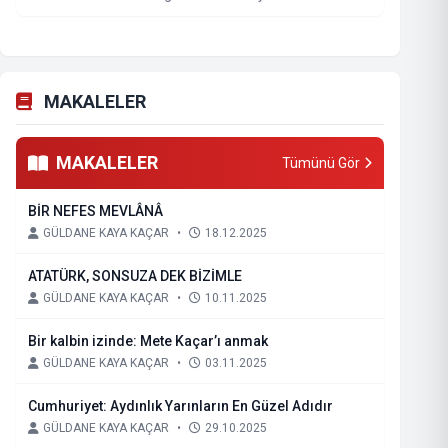
MAKALELER
MAKALELER
Tümünü Gör
BİR NEFES MEVLÂNÂ
GÜLDANE KAYA KAÇAR
•
18.12.2025
ATATÜRK, SONSUZA DEK BİZİMLE
GÜLDANE KAYA KAÇAR
•
10.11.2025
Bir kalbin izinde: Mete Kaçar’ı anmak
GÜLDANE KAYA KAÇAR
•
03.11.2025
Cumhuriyet: Aydınlık Yarınların En Güzel Adıdır
GÜLDANE KAYA KAÇAR
•
29.10.2025