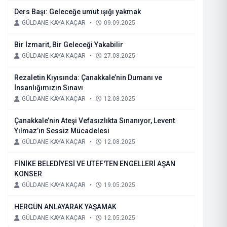
Ders Başı: Geleceğe umut ışığı yakmak
GÜLDANE KAYA KAÇAR
•
09.09.2025
Bir İzmarit, Bir Geleceği Yakabilir
GÜLDANE KAYA KAÇAR
•
27.08.2025
Rezaletin Kıyısında: Çanakkale’nin Dumanı ve
İnsanlığımızın Sınavı
GÜLDANE KAYA KAÇAR
•
12.08.2025
Çanakkale’nin Ateşi Vefasızlıkta Sınanıyor, Levent
Yılmaz’ın Sessiz Mücadelesi
GÜLDANE KAYA KAÇAR
•
12.08.2025
FİNİKE BELEDİYESİ VE UTEF'TEN ENGELLERİ AŞAN
KONSER
GÜLDANE KAYA KAÇAR
•
19.05.2025
HERGÜN ANLAYARAK YAŞAMAK
GÜLDANE KAYA KAÇAR
•
12.05.2025