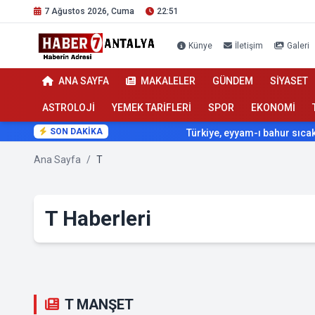
7 Ağustos 2026, Cuma
22:51
Künye
İletişim
Galeri
ANA SAYFA
MAKALELER
GÜNDEM
SİYASET
ASTROLOJİ
YEMEK TARİFLERİ
SPOR
EKONOMİ
SON DAKİKA
Türkiye, eyyam-ı bahur sıcaklarının etk
Ana Sayfa
/
T
T Haberleri
T MANŞET