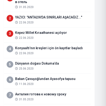
в отель
31.05.2020
YAZICI: "ANTALYA'DA SINIRLARI AŞACAĞIZ..."
2
22.06.2020
Kepez Millet Kıraathanesi açılıyor
3
22.06.2020
Konyaaltı’nın kreşleri için ön kayıtlar başladı
4
22.06.2020
Dünyanın doğası Dokuma’da
5
25.06.2020
TURGUT OTOMOTİV PLAZA SİZL
Bakan Çavuşoğlundan Ayasofya tapusu
6
11.06.2020
25.05.2022
Haberi Oku
Анталия готова к новому сроку
7
31.05.2020