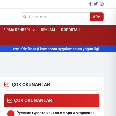
ARA
FİRMA REHBERİ
REKLAM
RÖPORTAJ
zmir’de Bokaşi kompostu uygulamasına yoğun ilgi
Beydağ’ın yı
ÇOK OKUNANLAR
ÇOK OKUNANLAR
Русских туристов сняли с моря и отправили
1