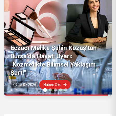
Sağlık
Bakanlığı'ndan "hantavirüs"
vakalarına ilişkin açıklama
08.05.2026
Haberi Oku