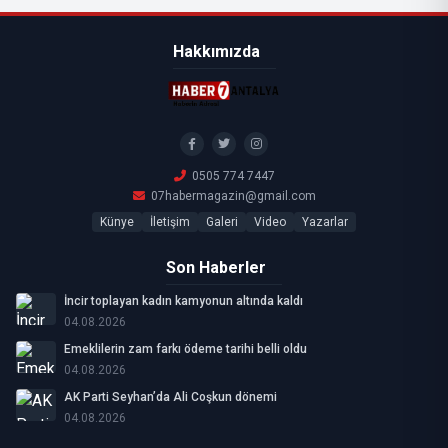
Hakkımızda
0505 774 7447
07habermagazin@gmail.com
Künye
İletişim
Galeri
Video
Yazarlar
Son Haberler
İncir toplayan kadın kamyonun altında kaldı
04.08.2026
Emeklilerin zam farkı ödeme tarihi belli oldu
04.08.2026
AK Parti Seyhan’da Ali Coşkun dönemi
04.08.2026