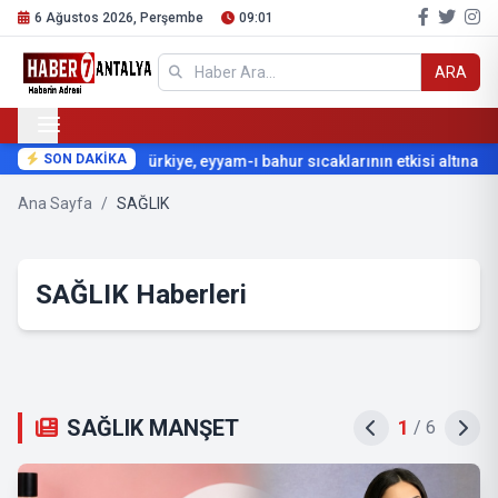
6 Ağustos 2026, Perşembe
09:01
ARA
SON DAKİKA
Türkiye, eyyam-ı bahur sıcaklarının etkisi altına giri
Ana Sayfa
/
SAĞLIK
SAĞLIK Haberleri
SAĞLIK MANŞET
2
/
6