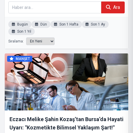
Ara
Bugün
Dün
Son 1 Hafta
Son 1 Ay
Son 1 Yıl
Sıralama:
MANŞET
Eczacı Melike Şahin Kozaş’tan Bursa’da Hayati
Uyarı: "Kozmetikte Bilimsel Yaklaşım Şart!"