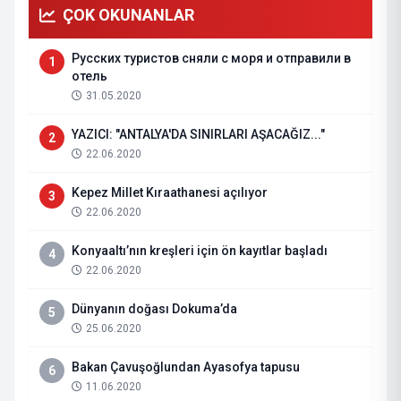
ÇOK OKUNANLAR
Русских туристов сняли с моря и отправили в
1
отель
31.05.2020
YAZICI: "ANTALYA'DA SINIRLARI AŞACAĞIZ..."
2
22.06.2020
Kepez Millet Kıraathanesi açılıyor
3
22.06.2020
Konyaaltı’nın kreşleri için ön kayıtlar başladı
4
22.06.2020
Dünyanın doğası Dokuma’da
5
25.06.2020
Bakan Çavuşoğlundan Ayasofya tapusu
6
11.06.2020