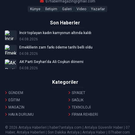
07habermagazin@gmail.com
Künye
İletişim
Galeri
Video
Yazarlar
Son Haberler
İncir toplayan kadın kamyonun altında kaldı
04.08.2026
Emeklilerin zam farkı ödeme tarihi belli oldu
04.08.2026
AK Parti Seyhan’da Ali Coşkun dönemi
04.08.2026
Kategoriler
GÜNDEM
SİYASET
EĞİTİM
SAĞLIK
MAGAZİN
TEKNOLOJİ
HAVA DURUMU
FİRMA REHBERİ
© 2026 Antalya Haberleri | haber7antalya.com | Antalya Güvenilir Haber | 07
Haber, Antalya Haberleri | Son Dakika Antalya | Antalya Haber | 07haber.com