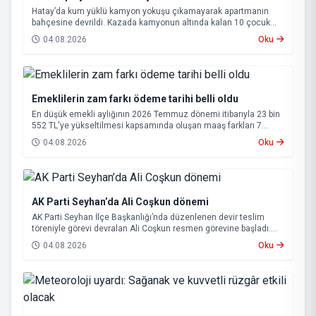
Hatay’da kum yüklü kamyon yokuşu çıkamayarak apartmanın
bahçesine devrildi. Kazada kamyonun altında kalan 10 çocuk
annesi 65 yaşındaki kadın hayatını kaybetti.
04.08.2026
Oku
Emeklilerin zam farkı ödeme tarihi belli oldu
En düşük emekli aylığının 2026 Temmuz dönemi itibarıyla 23 bin
552 TL'ye yükseltilmesi kapsamında oluşan maaş farkları 7
Ağustos 2026 tarihinde hesaplara yatırılacak.
04.08.2026
Oku
AK Parti Seyhan’da Ali Coşkun dönemi
AK Parti Seyhan İlçe Başkanlığı’nda düzenlenen devir teslim
töreniyle görevi devralan Ali Coşkun resmen görevine başladı.
Hizmet vurgusu yapan Coşkun, “AK Partili olmak, bu ülkenin her
04.08.2026
Oku
metrekaresine sevdalı olmaktır” dedi.