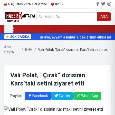
6 Ağustos 2026, Perşembe
02:37
ARA
SON DAKİKA
Türkiye, eyyam-ı bahur sıcaklarının etkisi altına
Ana
/
BHA
/
Vali Polat, “Çırak” dizisinin Kars’taki setini ziyaret etti
Sayfa
Vali Polat, “Çırak” dizisinin
Kars’taki setini ziyaret etti
Paylaş:
Facebook
Twitter
WhatsApp