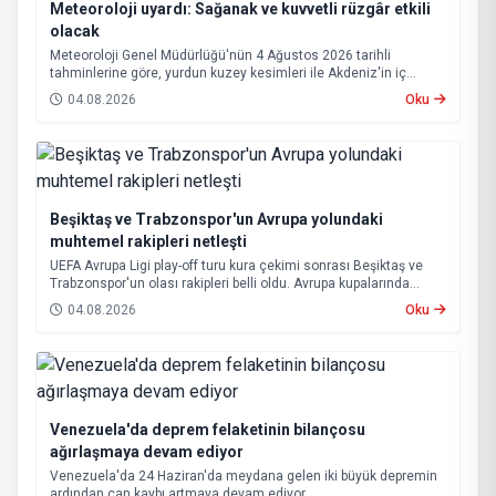
Meteoroloji uyardı: Sağanak ve kuvvetli rüzgâr etkili
olacak
Meteoroloji Genel Müdürlüğü'nün 4 Ağustos 2026 tarihli
tahminlerine göre, yurdun kuzey kesimleri ile Akdeniz'in iç
bölgelerinde yer yer sağanak ve gök gürültülü sağanak yağış
04.08.2026
Oku
bekleniyor.
Beşiktaş ve Trabzonspor'un Avrupa yolundaki
muhtemel rakipleri netleşti
UEFA Avrupa Ligi play-off turu kura çekimi sonrası Beşiktaş ve
Trabzonspor'un olası rakipleri belli oldu. Avrupa kupalarında
yoluna devam eden Beşiktaş ve Trabzonspor, grup aşamasına
04.08.2026
Oku
kalabilmek için kritik eşleşmelerle karşı karşıya gelecek.
Venezuela'da deprem felaketinin bilançosu
ağırlaşmaya devam ediyor
Venezuela'da 24 Haziran'da meydana gelen iki büyük depremin
ardından can kaybı artmaya devam ediyor.