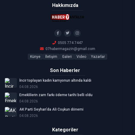
Hakkımızda
0505 774 7447
07habermagazin@gmail.com
Künye
İletişim
Galeri
Video
Yazarlar
Son Haberler
İncir toplayan kadın kamyonun altında kaldı
04.08.2026
Emeklilerin zam farkı ödeme tarihi belli oldu
04.08.2026
AK Parti Seyhan’da Ali Coşkun dönemi
04.08.2026
Kategoriler