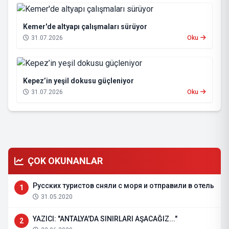
Kemer'de altyapı çalışmaları sürüyor
31.07.2026
Oku
Kepez’in yeşil dokusu güçleniyor
31.07.2026
Oku
ÇOK OKUNANLAR
Русских туристов сняли с моря и отправили в отель
1
31.05.2020
YAZICI: "ANTALYA'DA SINIRLARI AŞACAĞIZ..."
2