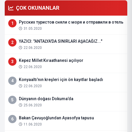
ÇOK OKUNANLAR
Русских туристов сняли с моря и отправили в отель
1
31.05.2020
YAZICI: "ANTALYA'DA SINIRLARI AŞACAĞIZ..."
2
22.06.2020
Kepez Millet Kıraathanesi açılıyor
3
22.06.2020
Konyaaltı’nın kreşleri için ön kayıtlar başladı
4
22.06.2020
Dünyanın doğası Dokuma’da
5
25.06.2020
Bakan Çavuşoğlundan Ayasofya tapusu
6
11.06.2020