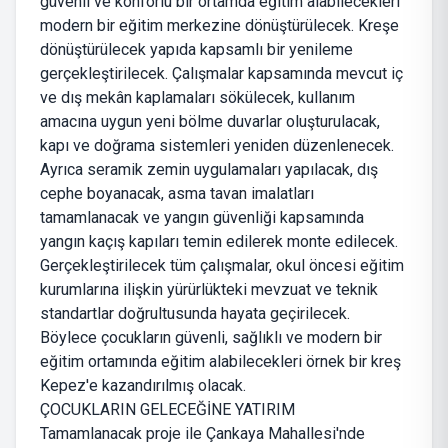
güvenli ve konforlu bir ortamda eğitim alabilecekleri
modern bir eğitim merkezine dönüştürülecek. Kreşe
dönüştürülecek yapıda kapsamlı bir yenileme
gerçekleştirilecek. Çalışmalar kapsamında mevcut iç
ve dış mekân kaplamaları sökülecek, kullanım
amacına uygun yeni bölme duvarlar oluşturulacak,
kapı ve doğrama sistemleri yeniden düzenlenecek.
Ayrıca seramik zemin uygulamaları yapılacak, dış
cephe boyanacak, asma tavan imalatları
tamamlanacak ve yangın güvenliği kapsamında
yangın kaçış kapıları temin edilerek monte edilecek.
Gerçekleştirilecek tüm çalışmalar, okul öncesi eğitim
kurumlarına ilişkin yürürlükteki mevzuat ve teknik
standartlar doğrultusunda hayata geçirilecek.
Böylece çocukların güvenli, sağlıklı ve modern bir
eğitim ortamında eğitim alabilecekleri örnek bir kreş
Kepez'e kazandırılmış olacak.
ÇOCUKLARIN GELECEĞİNE YATIRIM
Tamamlanacak proje ile Çankaya Mahallesi'nde