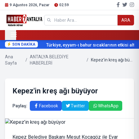
9 Ağustos 2026, Pazar
02:59
ARA
SON DAKİKA
Türkiye, eyyam-ı bahur sıcaklarının etkisi altına
Ana
ANTALYA BELEDİYE
/
/
Kepez'in kreş ağı büyüyor
Sayfa
HABERLERİ
Kepez'in kreş ağı büyüyor
Paylaş:
Facebook
Twitter
WhatsApp
Kepez Belediye Başkanı Mesut Kocagöz ile Evar