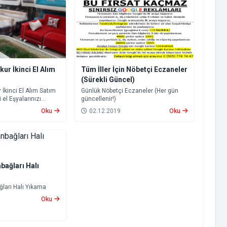
Tüm İller İçin Nöbetçi Eczaneler
ur İkinci El Alım
(Sürekli Güncel)
Günlük Nöbetçi Eczaneler (Her gün
 İkinci El Alım Satım
güncellenir!)
i el Eşyalarınızı
evirebilirsiniz.
02.12.2019
Oku
Oku
bağları Halı
ları Halı Yıkama
Oku