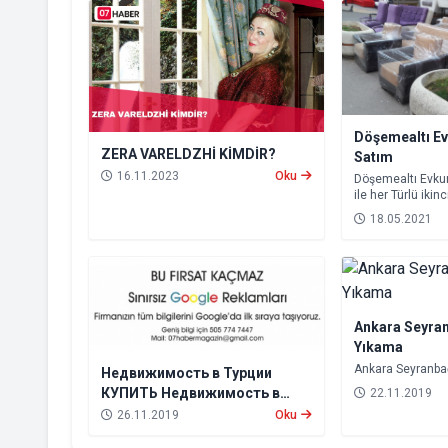
Döşemealtı Evk
ZERA VARELDZHİ KİMDİR?
Satım
16.11.2023
Oku
Döşemealtı Evkur
ile her Türlü ikinc
değerinde nakde ç
18.05.2021
Ankara Seyran
Yıkama
Ankara Seyranbağ
Недвижимость в Турции
КУПИТЬ Недвижимость в
22.11.2019
Сиде Аренда квартир в
26.11.2019
Oku
Турции