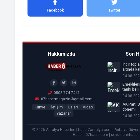
Facebook
Twitter
Hakkımızda
Son H
İncir top
altında ka
04.08.202
Emekliler
tarihi bell
0505 774 7447
04.08.202
07habermagazin@gmail.com
AK Parti 
Künye
İletişim
Galeri
Video
dönemi
Yazarlar
04.08.202
© 2026 Antalya Haberleri | haber7antalya.com | Antalya Güvenili
Haber | 07haber.com | seydisehirhaber