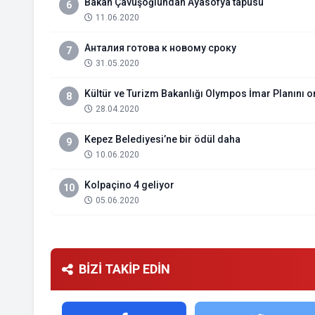
Bakan Çavuşoğlundan Ayasofya tapusu
6
11.06.2020
Анталия готова к новому сроку
7
31.05.2020
Kültür ve Turizm Bakanlığı Olympos İmar Planını o
8
28.04.2020
Kepez Belediyesi’ne bir ödül daha
9
10.06.2020
Kolpaçino 4 geliyor
10
05.06.2020
BİZİ TAKİP EDİN