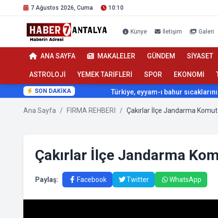
7 Ağustos 2026, Cuma
10:10
Künye
İletişim
Galeri
ANA SAYFA
MAKALELER
GÜNDEM
SİYASET
ASTROLOJİ
YEMEK TARİFLERİ
SPOR
EKONOMİ
SON DAKİKA
Türkiye, eyyam-ı bahur sıcaklarının etkisi a
Ana Sayfa
/
FİRMA REHBERİ
/
Çakırlar İlçe Jandarma Komuta
Çakırlar İlçe Jandarma Kom
Paylaş:
Facebook
Twitter
WhatsApp