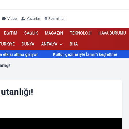
Video
Yazarlar
Resmi İlan
EĞİTİM
SAĞLIK
MAGAZİN
TEKNOLOJİ
HAVA DURUMU
TÜRKİYE
DÜNYA
ANTALYA
BHA
ltına giriyor
Kültür gezileriyle İzmir’i keşfettiler
İzmir
nlığı!
utanlığı!