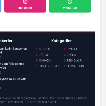
Instagram
WhatsApp
aberler
Kategoriler
layan kadın kamyonun
GÜNDEM
SİYASET
ldı
EĞİTİM
SAĞLIK
6
MAGAZİN
TEKNOLOJİ
in zam farkı ödeme
HAVA DURUMU
FİRMA REHBERİ
i oldu
6
Seyhan’da Ali Coşkun
6
r Haber | 07 Haber, Antalya Haberleri | Son Dakika Antalya | Antalya
.com - Tüm Hakları
BEYRİBEY BİLİŞİM
'e Aittir.