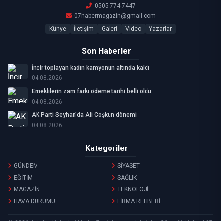
0505 774 7447
07habermagazin@gmail.com
Künye
İletişim
Galeri
Video
Yazarlar
Son Haberler
İncir toplayan kadın kamyonun altında kaldı
04.08.2026
Emeklilerin zam farkı ödeme tarihi belli oldu
04.08.2026
AK Parti Seyhan’da Ali Coşkun dönemi
04.08.2026
Kategoriler
GÜNDEM
SİYASET
EĞİTİM
SAĞLIK
MAGAZİN
TEKNOLOJİ
HAVA DURUMU
FİRMA REHBERİ