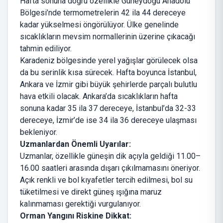
Hafta sonuna doğru özellikle Güneydoğu Anadolu
Bölgesi’nde termometrelerin 42 ila 44 dereceye
kadar yükselmesi öngörülüyor. Ülke genelinde
sıcaklıkların mevsim normallerinin üzerine çıkacağı
tahmin ediliyor.
Karadeniz bölgesinde yerel yağışlar görülecek olsa
da bu serinlik kısa sürecek. Hafta boyunca İstanbul,
Ankara ve İzmir gibi büyük şehirlerde parçalı bulutlu
hava etkili olacak. Ankara’da sıcaklıkların hafta
sonuna kadar 35 ila 37 dereceye, İstanbul’da 32-33
dereceye, İzmir’de ise 34 ila 36 dereceye ulaşması
bekleniyor.
Uzmanlardan Önemli Uyarılar:
Uzmanlar, özellikle güneşin dik açıyla geldiği 11.00–
16.00 saatleri arasında dışarı çıkılmamasını öneriyor.
Açık renkli ve bol kıyafetler tercih edilmesi, bol su
tüketilmesi ve direkt güneş ışığına maruz
kalınmaması gerektiği vurgulanıyor.
Orman Yangını Riskine Dikkat: