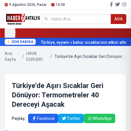
9 Ağustos 2026, Pazar
14:30
ARA
SON DAKİKA
Türkiye, eyyam-ı bahur sıcaklarının etkisi altına g
Ana
HAVA
/
/
Türkiye’de Aşırı Sıcaklar Geri Dönüyor: Termometreler 40 Dereceyi Aşacak
Sayfa
DURUMU
Türkiye’de Aşırı Sıcaklar Geri
Dönüyor: Termometreler 40
Dereceyi Aşacak
Paylaş:
Facebook
Twitter
WhatsApp