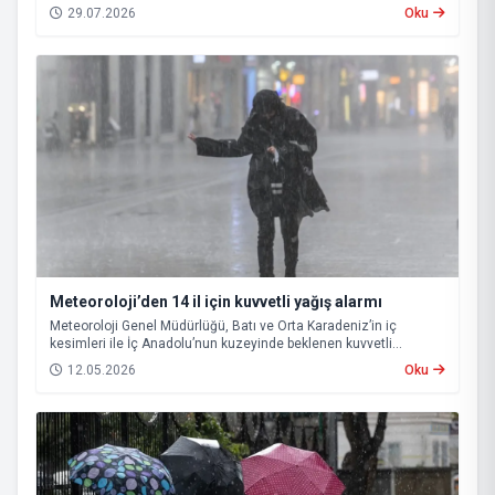
29.07.2026
Oku
Meteoroloji’den 14 il için kuvvetli yağış alarmı
Meteoroloji Genel Müdürlüğü, Batı ve Orta Karadeniz’in iç
kesimleri ile İç Anadolu’nun kuzeyinde beklenen kuvvetli
sağanak nedeniyle 14 il için “sarı” kodlu uyarı yayımladı.
12.05.2026
Oku