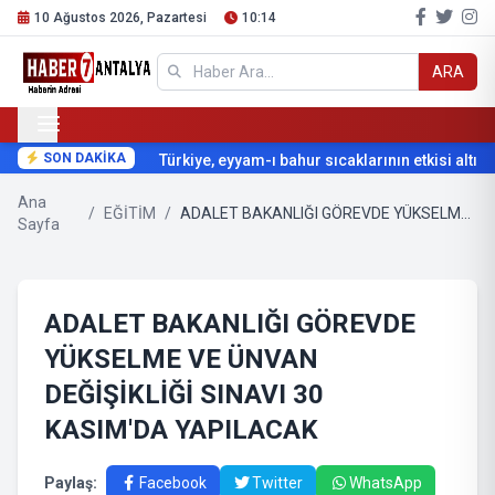
10 Ağustos 2026, Pazartesi
10:14
ARA
SON DAKİKA
Türkiye, eyyam-ı bahur sıcaklarının etkisi altına g
Ana
/
EĞİTİM
/
ADALET BAKANLIĞI GÖREVDE YÜKSELME VE ÜNVAN DEĞİŞİKLİĞİ SINAVI 30 KASIM'DA YAPILACAK
Sayfa
ADALET BAKANLIĞI GÖREVDE
YÜKSELME VE ÜNVAN
DEĞİŞİKLİĞİ SINAVI 30
KASIM'DA YAPILACAK
Paylaş:
Facebook
Twitter
WhatsApp