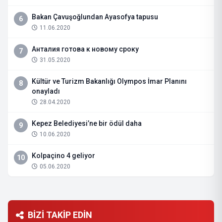
Bakan Çavuşoğlundan Ayasofya tapusu
6
11.06.2020
Анталия готова к новому сроку
7
31.05.2020
Kültür ve Turizm Bakanlığı Olympos İmar Planını
8
onayladı
28.04.2020
Kepez Belediyesi’ne bir ödül daha
9
10.06.2020
Kolpaçino 4 geliyor
10
05.06.2020
BİZİ TAKİP EDİN