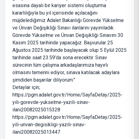
esasına dayalı bir kariyer sistemi oluşturma
kararlılığıyla bu yıl içerisinde açılacağını
müjdelediğimiz Adalet Bakanlığı Görevde Yükselme
ve Ünvan Değişikliği Sınavı ilanlarını yayımladık.
Görevde Yükselme ve Ünvan Değişikliği Sınavını 30
Kasım 2025 tarihinde yapacağız. Başvurular 25
Ağustos 2025 tarihinde başlayacak olup 5 Eylül 2025
tarihinde saat 23.59’da sona erecektir. Sınav
sürecinin tüm çalışma arkadaşlarımıza hayırlı
olmasını temenni ediyor, sınava katılacak adaylara
şimdiden başarılar diliyorum."
Detaylar için;
https://pgm.adalet.gov.tr/Home/SayfaDetay/2025-
yili-gorevde-yukselme-yazili-sinav-
ilani20082025015328
https://pgm.adalet.gov.tr/Home/SayfaDetay/2025-
yili-unvan-degisikligi-yazili-sinav-
ilani20082025013447