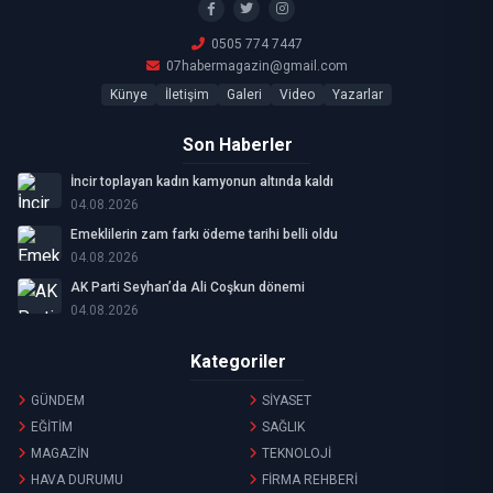
0505 774 7447
07habermagazin@gmail.com
Künye
İletişim
Galeri
Video
Yazarlar
Son Haberler
İncir toplayan kadın kamyonun altında kaldı
04.08.2026
Emeklilerin zam farkı ödeme tarihi belli oldu
04.08.2026
AK Parti Seyhan’da Ali Coşkun dönemi
04.08.2026
Kategoriler
GÜNDEM
SİYASET
EĞİTİM
SAĞLIK
MAGAZİN
TEKNOLOJİ
HAVA DURUMU
FİRMA REHBERİ