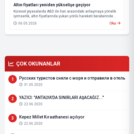
Altın fiyatları yeniden yükselişe geçiyor
Küresel piyasalarda ABD ile İran arasındaki anlaşmaya yönelik
iyimserlik, altın fiyatlarında yukarı yönlü hareketi beraberinde
getirdi.
06.05.2026
Oku
ÇOK OKUNANLAR
Русских туристов сняли с моря и отправили в отель
1
31.05.2020
YAZICI: "ANTALYA'DA SINIRLARI AŞACAĞIZ..."
2
22.06.2020
Kepez Millet Kıraathanesi açılıyor
3
22.06.2020