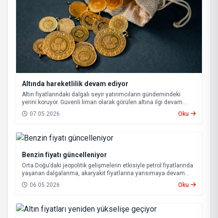
Altında hareketlilik devam ediyor
Altın fiyatlarındaki dalgalı seyir yatırımcıların gündemindeki
yerini koruyor. Güvenli liman olarak görülen altına ilgi devam
ederken, küresel gelişmeler ve savaşların etkisiyle piyasalarda
07.05.2026
Oku
hareketlilik sürüyor.
Benzin fiyatı güncelleniyor
Orta Doğu’daki jeopolitik gelişmelerin etkisiyle petrol fiyatlarında
yaşanan dalgalanma, akaryakıt fiyatlarına yansımaya devam
ediyor. Bu kapsamda, bu gece itibarıyla benzin ve otogaz
06.05.2026
Oku
fiyatlarında yeni bir düzenlemeye gidilecek.