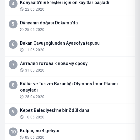
Konyaaltı’nın kreşleri için ön kayıtlar başladı
4
22.06.2020
Dünyanın doğası Dokuma’da
5
25.06.2020
Bakan Çavuşoğlundan Ayasofya tapusu
6
11.06.2020
Анталия готова к новому сроку
7
31.05.2020
Kültür ve Turizm Bakanlığı Olympos İmar Planını
8
onayladı
28.04.2020
Kepez Belediyesi’ne bir ödül daha
9
10.06.2020
Kolpaçino 4 geliyor
10
05.06.2020