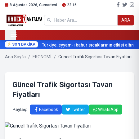
8 Ağustos 2026, Cumartesi
22:16
ARA
SON DAKİKA
Türkiye, eyyam-ı bahur sıcaklarının etkisi altına gi
Ana Sayfa
/
EKONOMİ
/
Güncel Trafik Sigortası Tavan Fiyatları
Güncel Trafik Sigortası Tavan
Fiyatları
Paylaş:
Facebook
Twitter
WhatsApp