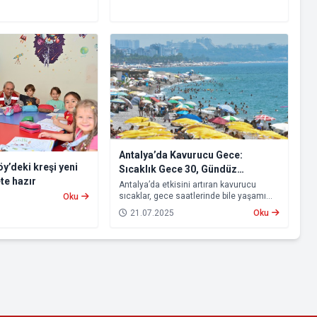
Antalya’da Kavurucu Gece:
y’deki kreşi yeni
Sıcaklık Gece 30, Gündüz
te hazır
Hissedilen 53 Dereceyi Buldu
Antalya’da etkisini artıran kavurucu
sıcaklar, gece saatlerinde bile yaşamı
Oku
zorlaştırdı. Hava sıcaklığının gece 30
21.07.2025
Oku
dereceye kadar çıktığı kentte, yüksek
nemin de etkisiyle vatandaşlar
serinlemek için Konyaaltı Sahili’ne akın
etti. Sahile serdikleri örtülerde
sabahlayanlar, güneşin doğmasıyla
birlikte denize girerek serinlemeye
çalıştı.