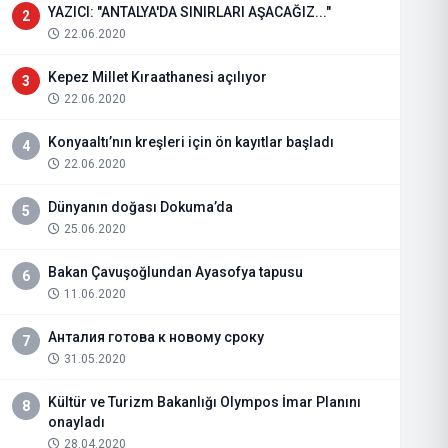
YAZICI: "ANTALYA'DA SINIRLARI AŞACAĞIZ..."
2
22.06.2020
Kepez Millet Kıraathanesi açılıyor
3
22.06.2020
Konyaaltı’nın kreşleri için ön kayıtlar başladı
4
22.06.2020
Dünyanın doğası Dokuma’da
5
25.06.2020
Bakan Çavuşoğlundan Ayasofya tapusu
6
11.06.2020
Анталия готова к новому сроку
7
31.05.2020
Kültür ve Turizm Bakanlığı Olympos İmar Planını
8
onayladı
28.04.2020