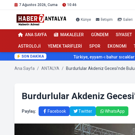
7 Ağustos 2026, Cuma
10:46
Künye
İletişim
Galeri
ANA SAYFA
MAKALELER
GÜNDEM
SİYASET
ASTROLOJİ
YEMEK TARİFLERİ
SPOR
EKONOMİ
SON DAKİKA
Türkiye, eyyam-ı bahur sıcaklarının etkisi 
Ana Sayfa
/
ANTALYA
/
Burdurlular Akdeniz Gecesi’nde Bulu
Burdurlular Akdeniz Gecesi
Paylaş:
Facebook
Twitter
WhatsApp