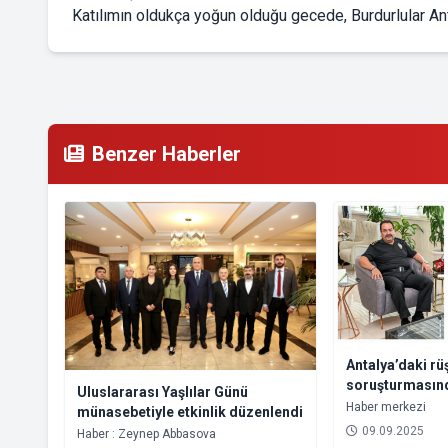
Katılımın oldukça yoğun olduğu gecede, Burdurlular Ant
Benzer Haberler
Antalya’daki rü
soruşturmasınd
Uluslararası Yaşlılar Günü
Emniyet Müdürü 
Haber merkezi
münasebetiyle etkinlik düzenlendi
tutuklandı
09.09.2025
Haber : Zeynep Abbasova