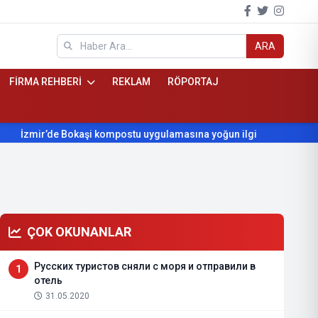
ARA
FİRMA REHBERİ
REKLAM
RÖPORTAJ
’de Bokaşi kompostu uygulamasına yoğun ilgi
Beydağ’ın yılla
ÇOK OKUNANLAR
Русских туристов сняли с моря и отправили в
1
отель
31.05.2020