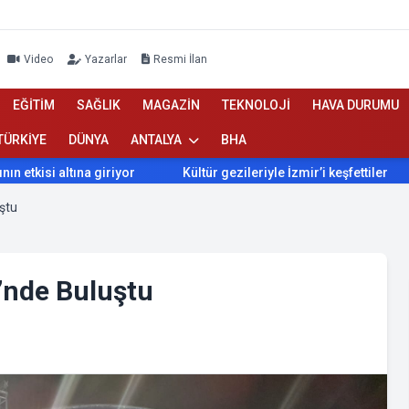
Video
Yazarlar
Resmi İlan
EĞİTİM
SAĞLIK
MAGAZİN
TEKNOLOJİ
HAVA DURUMU
TÜRKİYE
DÜNYA
ANTALYA
BHA
altına giriyor
Kültür gezileriyle İzmir’i keşfettiler
İzmir
ştu
’nde Buluştu