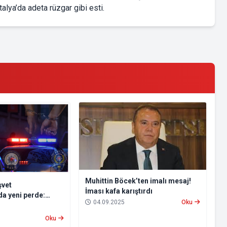
alya’da adeta rüzgar gibi esti.
Muhittin Böcek’ten imalı mesaj!
şvet
İması kafa karıştırdı
a yeni perde:
04.09.2025
Oku
ve iş insanı
Oku