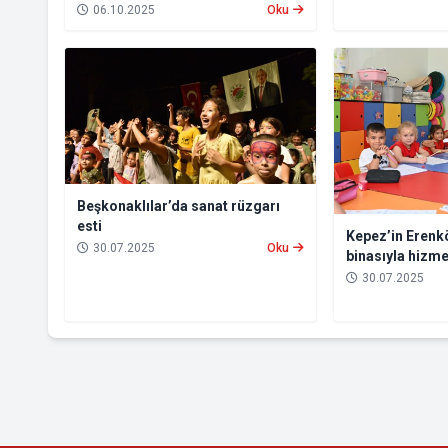
06.10.2025
Oku
Beşkonaklılar’da sanat rüzgarı
esti
Kepez’in Erenkö
30.07.2025
Oku
binasıyla hizme
30.07.2025