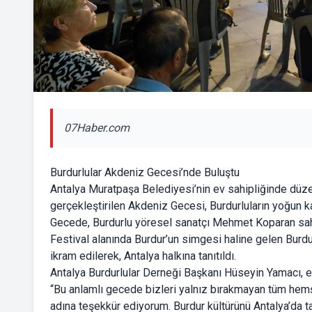
07Haber.com
Burdurlular Akdeniz Gecesi’nde Buluştu
Antalya Muratpaşa Belediyesi’nin ev sahipliğinde düz
gerçekleştirilen Akdeniz Gecesi, Burdurluların yoğun ka
Gecede, Burdurlu yöresel sanatçı Mehmet Koparan sahne
Festival alanında Burdur’un simgesi haline gelen Burd
ikram edilerek, Antalya halkına tanıtıldı.
Antalya Burdurlular Derneği Başkanı Hüseyin Yamacı, et
“Bu anlamlı gecede bizleri yalnız bırakmayan tüm hem
adına teşekkür ediyorum. Burdur kültürünü Antalya’da ta