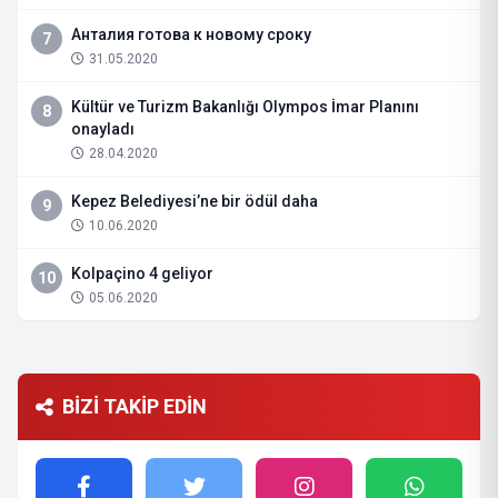
Анталия готова к новому сроку
7
31.05.2020
Kültür ve Turizm Bakanlığı Olympos İmar Planını
8
onayladı
28.04.2020
Kepez Belediyesi’ne bir ödül daha
9
10.06.2020
Kolpaçino 4 geliyor
10
05.06.2020
BİZİ TAKİP EDİN