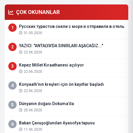
ÇOK OKUNANLAR
Русских туристов сняли с моря и отправили в отель
1
31.05.2020
YAZICI: "ANTALYA'DA SINIRLARI AŞACAĞIZ..."
2
22.06.2020
Kepez Millet Kıraathanesi açılıyor
3
22.06.2020
Konyaaltı’nın kreşleri için ön kayıtlar başladı
4
22.06.2020
Dünyanın doğası Dokuma’da
5
25.06.2020
Bakan Çavuşoğlundan Ayasofya tapusu
6
11.06.2020