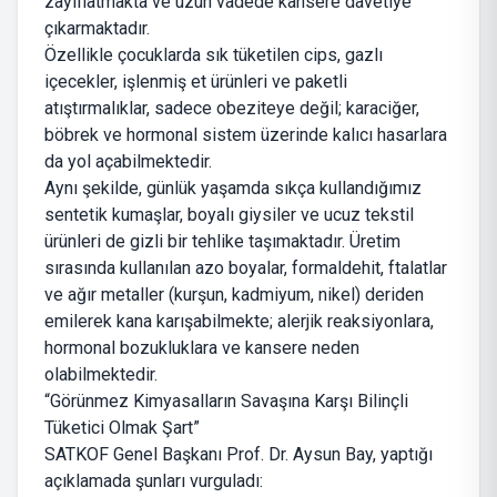
zayıflatmakta ve uzun vadede kansere davetiye
çıkarmaktadır.
Özellikle çocuklarda sık tüketilen cips, gazlı
içecekler, işlenmiş et ürünleri ve paketli
atıştırmalıklar, sadece obeziteye değil; karaciğer,
böbrek ve hormonal sistem üzerinde kalıcı hasarlara
da yol açabilmektedir.
Aynı şekilde, günlük yaşamda sıkça kullandığımız
sentetik kumaşlar, boyalı giysiler ve ucuz tekstil
ürünleri de gizli bir tehlike taşımaktadır. Üretim
sırasında kullanılan azo boyalar, formaldehit, ftalatlar
ve ağır metaller (kurşun, kadmiyum, nikel) deriden
emilerek kana karışabilmekte; alerjik reaksiyonlara,
hormonal bozukluklara ve kansere neden
olabilmektedir.
“Görünmez Kimyasalların Savaşına Karşı Bilinçli
Tüketici Olmak Şart”
SATKOF Genel Başkanı Prof. Dr. Aysun Bay, yaptığı
açıklamada şunları vurguladı: