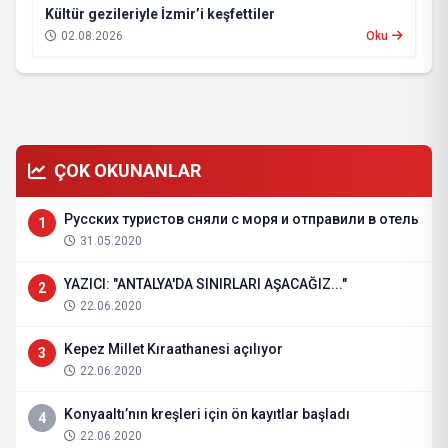
Kültür gezileriyle İzmir’i keşfettiler
02.08.2026
Oku
ÇOK OKUNANLAR
Русских туристов сняли с моря и отправили в отель
1
31.05.2020
YAZICI: "ANTALYA'DA SINIRLARI AŞACAĞIZ..."
2
22.06.2020
Kepez Millet Kıraathanesi açılıyor
3
22.06.2020
Konyaaltı’nın kreşleri için ön kayıtlar başladı
4
22.06.2020