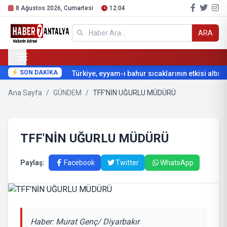
8 Ağustos 2026, Cumartesi
12:04
ARA
SON DAKİKA
Türkiye, eyyam-ı bahur sıcaklarının etkisi altına g
Ana Sayfa
/
GÜNDEM
/
TFF'NİN UĞURLU MÜDÜRÜ
TFF'NİN UĞURLU MÜDÜRÜ
Paylaş:
Facebook
Twitter
WhatsApp
Haber: Murat Genç/ Diyarbakır