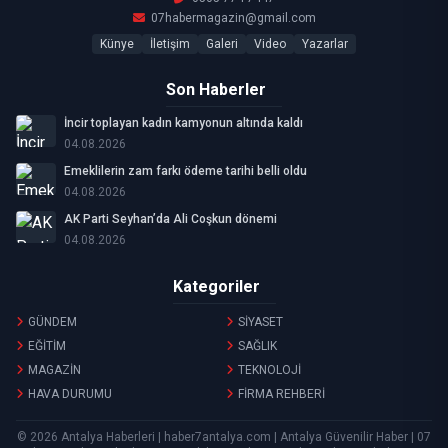
07habermagazin@gmail.com
Künye
İletişim
Galeri
Video
Yazarlar
Son Haberler
İncir toplayan kadın kamyonun altında kaldı
04.08.2026
Emeklilerin zam farkı ödeme tarihi belli oldu
04.08.2026
AK Parti Seyhan’da Ali Coşkun dönemi
04.08.2026
Kategoriler
GÜNDEM
SİYASET
EĞİTİM
SAĞLIK
MAGAZİN
TEKNOLOJİ
HAVA DURUMU
FİRMA REHBERİ
© 2026 Antalya Haberleri | haber7antalya.com | Antalya Güvenilir Haber | 07