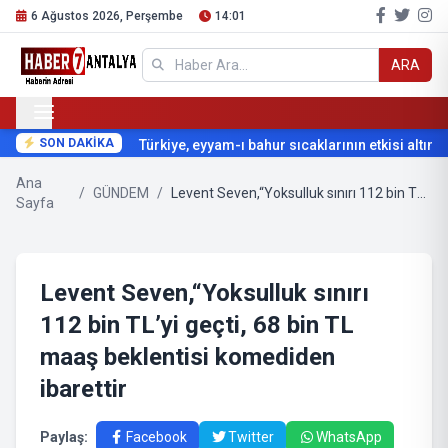
6 Ağustos 2026, Perşembe
14:01
ARA
SON DAKİKA
Türkiye, eyyam-ı bahur sıcaklarının etkisi altına gi
Ana
/
GÜNDEM
/
Levent Seven,“Yoksulluk sınırı 112 bin TL’yi geçti, 68 bin TL maaş beklentisi komediden ibarettir
Sayfa
Levent Seven,“Yoksulluk sınırı
112 bin TL’yi geçti, 68 bin TL
maaş beklentisi komediden
ibarettir
Paylaş:
Facebook
Twitter
WhatsApp