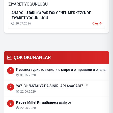
ANADOLU BİRLİĞİ PARTİSİ GENEL MERKEZİ'NDE
ZİYARET YOĞUNLUĞU
20.07.2026
Oku
ÇOK OKUNANLAR
Русских туристов сняли с моря и отправили в отель
1
31.05.2020
YAZICI: "ANTALYA'DA SINIRLARI AŞACAĞIZ..."
2
22.06.2020
Kepez Millet Kıraathanesi açılıyor
3
22.06.2020