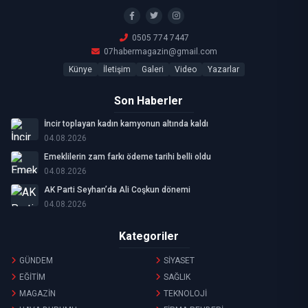
0505 774 7447
07habermagazin@gmail.com
Künye
İletişim
Galeri
Video
Yazarlar
Son Haberler
İncir toplayan kadın kamyonun altında kaldı
04.08.2026
Emeklilerin zam farkı ödeme tarihi belli oldu
04.08.2026
AK Parti Seyhan’da Ali Coşkun dönemi
04.08.2026
Kategoriler
GÜNDEM
SİYASET
EĞİTİM
SAĞLIK
MAGAZİN
TEKNOLOJİ