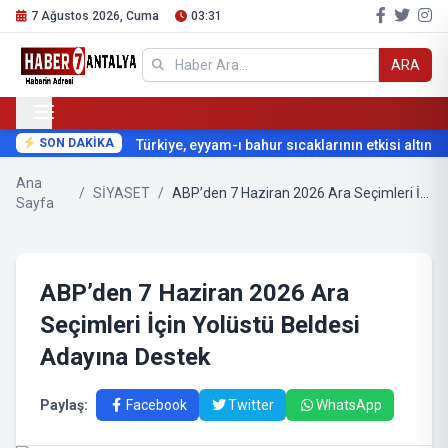
7 Ağustos 2026, Cuma
03:31
ARA
SON DAKİKA
Türkiye, eyyam-ı bahur sıcaklarının etkisi altına gi
Ana
/
SİYASET
/
ABP’den 7 Haziran 2026 Ara Seçimleri İçin Yolüstü Beldesi Adayına Destek
Sayfa
ABP’den 7 Haziran 2026 Ara
Seçimleri İçin Yolüstü Beldesi
Adayına Destek
Paylaş:
Facebook
Twitter
WhatsApp