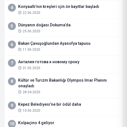
Konyaaltı’nın kreşleri için ön kayıtlar başladı
4
22.06.2020
Dünyanın doğası Dokuma’da
5
25.06.2020
Bakan Çavuşoğlundan Ayasofya tapusu
6
11.06.2020
Анталия готова к новому сроку
7
31.05.2020
Kültür ve Turizm Bakanlığı Olympos İmar Planını
8
onayladı
28.04.2020
Kepez Belediyesi’ne bir ödül daha
9
10.06.2020
Kolpaçino 4 geliyor
10