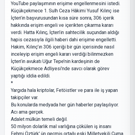
YouTube paylaşımının erişime engellenmesini istedi.
Küçükçekmece 1. Sulh Ceza Hâkimi Yusuf Kılınç ise
İçten’in başvurusundan kısa süre sonra, 306 içerik
hakkında erişim engeli ve içerikten çıkarma kararı
verdi. Hatta Kılınç, İçten’in sahtecilik suçundan aldığı
hapis cezasıyla ilgili haberi dahi erişime engelletti.
Hakim, Kılınç’ın 306 içeriği bir gün içerisinde nasıl
inceleyip erişim engeli kararı verdiği bilinmezken
İçten’in avukatı Uğur Tepe’nin kardeşinin de
Küçükçekmece Adliyesi’nde savcı olarak görev
yaptığı iddia edildi.
*
Yargıda hala kriptolar, Fetöistler ve para ile iş yapan
takipçiler var.
Bu konularda medyada her gün haberler paylaşılıyor.
Acı ama gerçek.
Adalet mülkün temeli değil.
50 milyon dolarlık mal varlığına çökülen iş insanı
Fehmi Öztürk' ün geçmiş ortağı eski Milletvekili Cuma