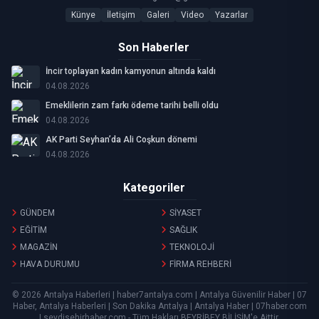
Künye
İletişim
Galeri
Video
Yazarlar
Son Haberler
İncir toplayan kadın kamyonun altında kaldı
04.08.2026
Emeklilerin zam farkı ödeme tarihi belli oldu
04.08.2026
AK Parti Seyhan’da Ali Coşkun dönemi
04.08.2026
Kategoriler
GÜNDEM
SİYASET
EĞİTİM
SAĞLIK
MAGAZİN
TEKNOLOJİ
HAVA DURUMU
FİRMA REHBERİ
© 2026 Antalya Haberleri | haber7antalya.com | Antalya Güvenilir Haber | 07
Haber, Antalya Haberleri | Son Dakika Antalya | Antalya Haber | 07haber.com
| seydisehirhaber.com - Tüm Hakları
BEYRİBEY BİLİŞİM
'e Aittir.