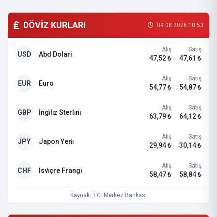
DÖVİZ KURLARI
09.08.2026 10:53
Alış
Satış
USD
Abd Dolari
47,52 ₺
47,61 ₺
Alış
Satış
EUR
Euro
54,77 ₺
54,87 ₺
Alış
Satış
GBP
İngi̇li̇z Sterli̇ni̇
63,79 ₺
64,12 ₺
Alış
Satış
JPY
Japon Yeni̇
29,94 ₺
30,14 ₺
Alış
Satış
CHF
İsvi̇çre Frangi
58,47 ₺
58,84 ₺
Kaynak: T.C. Merkez Bankası