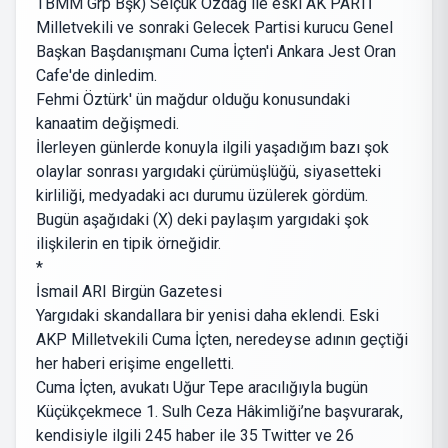
TBMM Grp Bşk) Selçuk Özdağ ile eski AK PARTİ
Milletvekili ve sonraki Gelecek Partisi kurucu Genel
Başkan Başdanışmanı Cuma İçten'i Ankara Jest Oran
Cafe'de dinledim.
Fehmi Öztürk' ün mağdur olduğu konusundaki
kanaatim değişmedi.
İlerleyen günlerde konuyla ilgili yaşadığım bazı şok
olaylar sonrası yargıdaki çürümüşlüğü, siyasetteki
kirliliği, medyadaki acı durumu üzülerek gördüm.
Bugün aşağıdaki (X) deki paylaşım yargıdaki şok
ilişkilerin en tipik örneğidir.
*
İsmail ARI Birgün Gazetesi
Yargıdaki skandallara bir yenisi daha eklendi. Eski
AKP Milletvekili Cuma İçten, neredeyse adının geçtiği
her haberi erişime engelletti.
Cuma İçten, avukatı Uğur Tepe aracılığıyla bugün
Küçükçekmece 1. Sulh Ceza Hâkimliği’ne başvurarak,
kendisiyle ilgili 245 haber ile 35 Twitter ve 26