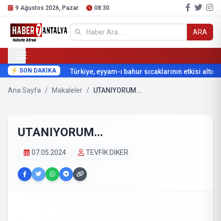
9 Ağustos 2026, Pazar
08:30
ARA
SON DAKİKA
Türkiye, eyyam-ı bahur sıcaklarının etkisi altına g
Ana Sayfa
/
Makaleler
/
UTANIYORUM...
UTANIYORUM...
07.05.2024
TEVFİK DİKER