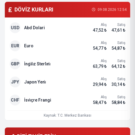
DÖVİZ KURLARI
09.08.2026 12:54
Alış
Satış
USD
Abd Dolari
47,52 ₺
47,61 ₺
Alış
Satış
EUR
Euro
54,77 ₺
54,87 ₺
Alış
Satış
GBP
İngi̇li̇z Sterli̇ni̇
63,79 ₺
64,12 ₺
Alış
Satış
JPY
Japon Yeni̇
29,94 ₺
30,14 ₺
Alış
Satış
CHF
İsvi̇çre Frangi
58,47 ₺
58,84 ₺
Kaynak: T.C. Merkez Bankası