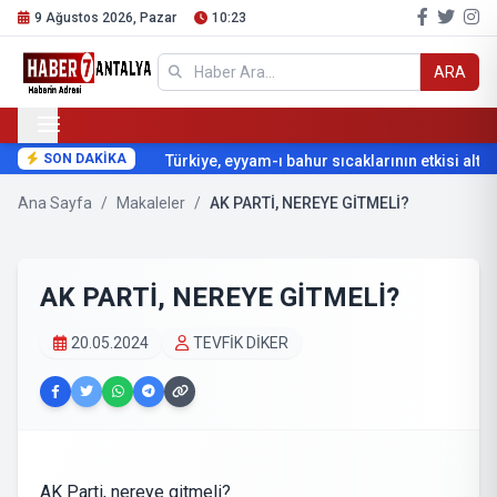
9 Ağustos 2026, Pazar
10:23
ARA
SON DAKİKA
Türkiye, eyyam-ı bahur sıcaklarının etkisi altına
Ana Sayfa
/
Makaleler
/
AK PARTİ, NEREYE GİTMELİ?
AK PARTİ, NEREYE GİTMELİ?
20.05.2024
TEVFİK DİKER
AK Parti, nereye gitmeli?